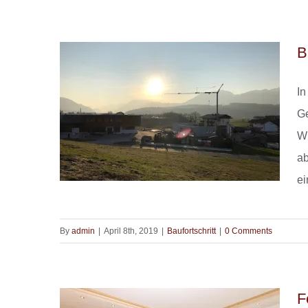
WÜRTH Kirchbichl
B
In
Ge
W
ab
ei
By
admin
|
April 8th, 2019
|
Baufortschritt
|
0 Comments
Baufortschritt WÜRTH in
Kirchbichl
F