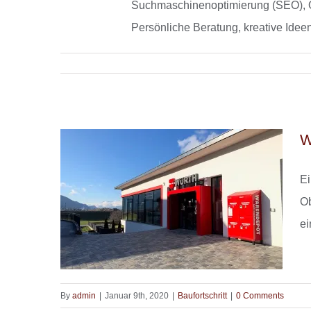
Suchmaschinenoptimierung (SEO), O
Persönliche Beratung, kreative Idee
W
Ei
Ob
ei
By
admin
|
Januar 9th, 2020
|
Baufortschritt
|
0 Comments