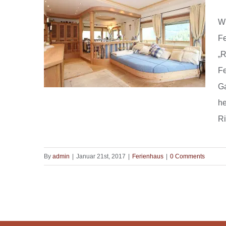
Wi
Fe
„R
Fe
Ga
he
Ri
Ferienhaus Wilder Kaiser
By
admin
|
Januar 21st, 2017
|
Ferienhaus
|
0 Comments
ausgezeichnet